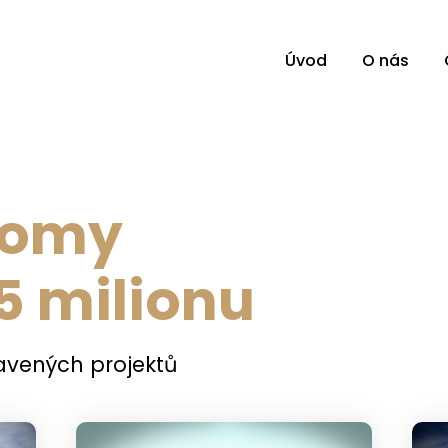
Úvod
O nás
domy
,5 milionu
ravených projektů