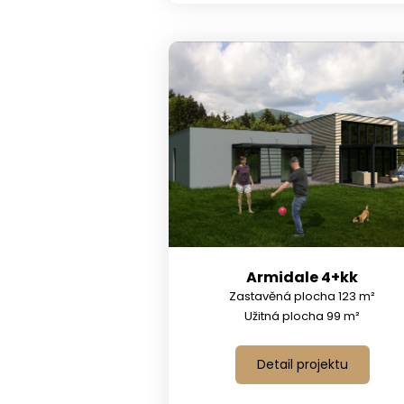
Armidale 4+kk
Zastavěná plocha 123 m²
Užitná plocha 99 m²
Detail projektu