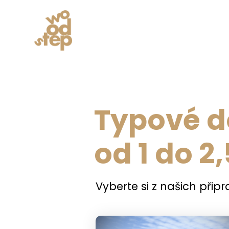
Typové 
od 1 do 2
Vyberte si z našich přip