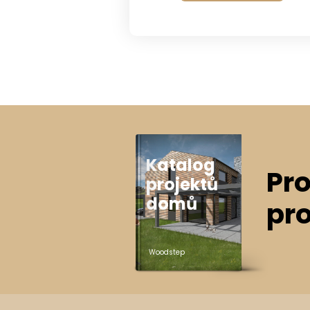
Katalog
Pro
projektů
domů
pr
Woodstep