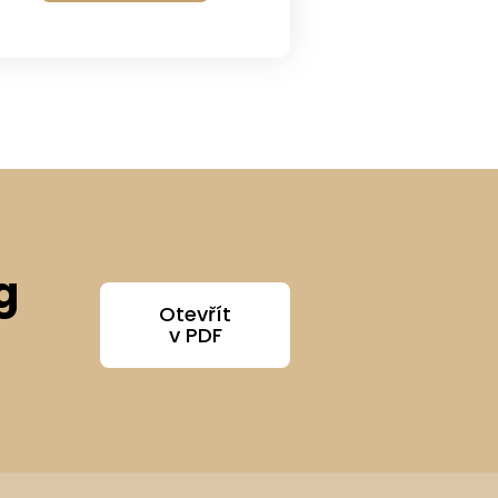
g
Otevřít
v PDF