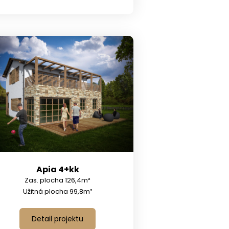
Apia 4+kk
Zas. plocha 126,4m²
Užitná plocha 99,8m²
Detail projektu