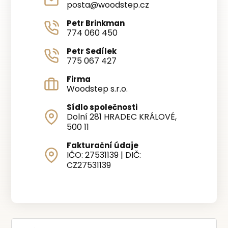
posta@woodstep.cz
Petr Brinkman
774 060 450
Petr Sedílek
775 067 427
Firma
Woodstep s.r.o.
Sídlo společnosti
Dolní 281 HRADEC KRÁLOVÉ,
500 11
Fakturační údaje
IČO: 27531139 | DIČ:
CZ27531139