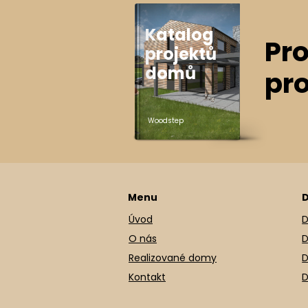
Katalog
Pro
projektů
domů
pr
Woodstep
Menu
D
Úvod
D
O nás
D
Realizované domy
D
Kontakt
D