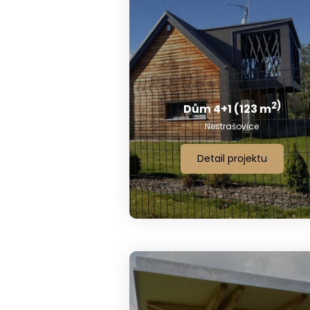
2)
Dům 4+1 (123 m
Nestrašovice
Detail projektu