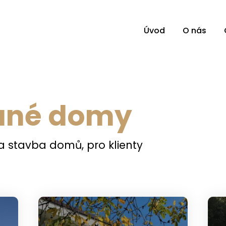
Úvod
O nás
ané domy
la stavba domů, pro klienty