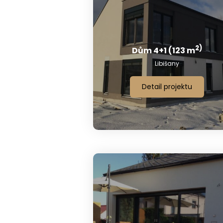
2)
Dům 4+1 (123 m
Libišany
Detail projektu