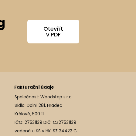
g
Otevřít
v PDF
Fakturační údaje
Společnost: Woodstep s.r.o.
Sídlo: Dolní 281, Hradec
Králové, 500 11
IČO: 27531139 DIČ: CZ27531139
vedená u KS v HK, SZ 24422 C.