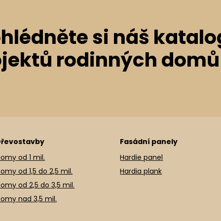
hlédněte si náš katalo
ojektů rodinných domů
řevostavby
Fasádní panely
omy od 1 mil.
Hardie panel
omy od 1,5 do 2,5 mil.
Hardia plank
omy od 2,5 do 3,5 mil.
omy nad 3,5 mil.