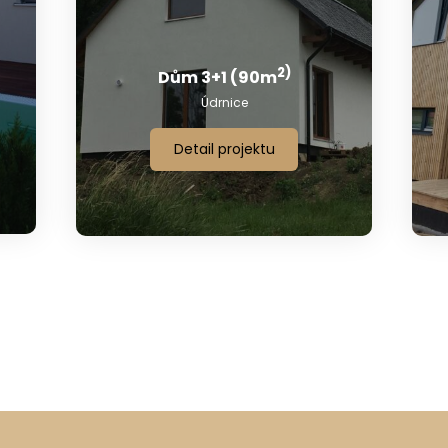
2)
Dům 3+1 (90m
Údrnice
Detail projektu