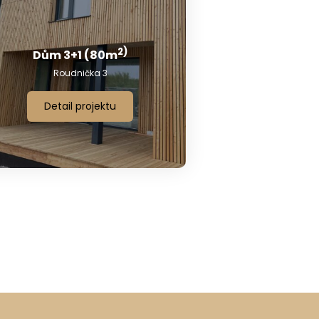
2)
Dům 3+1 (80m
Roudnička 3
Detail projektu