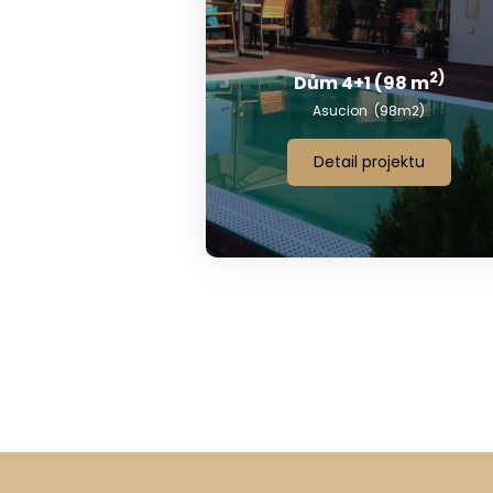
2)
Dům 4+1 (98 m
Asucion (98m2)
Detail projektu