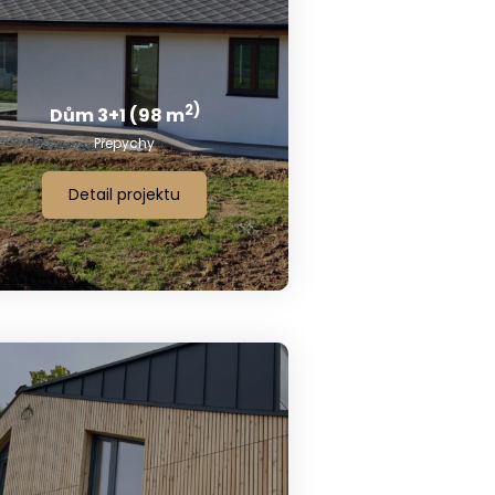
2)
Dům 3+1 (98 m
Přepychy
Detail projektu