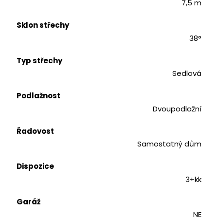
7,5 m
Sklon střechy
38°
Typ střechy
Sedlová
Podlažnost
Dvoupodlažní
Řadovost
Samostatný dům
Dispozice
3+kk
Garáž
NE