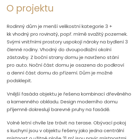
O projektu
Rodinný dům je menší velikostní kategorie 3 +
kk vhodný pro rovinatý, popř. mírně svažitý pozemek.
Svými vnitřními prostory uspokojí nároky na bydlení 3
členné rodiny. Vhodný do dvoupodlažní okolní
zástavby. Z boční strany domu je navrženo stání
pro auto. Noční část domu je osazena do podkroví
a denní část domu do přízemí. Dům je možné
podsklepit.
Vnější fasáda objektu je řešena kombinací dřevěného
a kamenného obkladu. Design moderního domu
příjemně dokreslují barevné pruhy na fasádě.
Volné letní chvíle lze trávit na terase. Obývací pokoj
s kuchyní jsou v objektu řešeny jako jedna centrální
místnost o užitné ploše 21 m² jsou navíc místnostmi