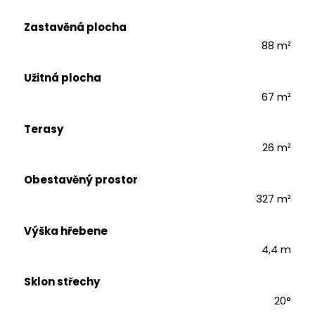
Zastavěná plocha
88 m²
Užitná plocha
67 m²
Terasy
26 m²
Obestavěný prostor
327 m²
Výška hřebene
4,4 m
Sklon střechy
20°