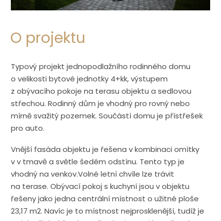
O projektu
Typový projekt jednopodlažního rodinného domu
o velikosti bytové jednotky 4+kk, výstupem
z obývacího pokoje na terasu objektu a sedlovou
střechou. Rodinný dům je vhodný pro rovný nebo
mírně svažitý pozemek. Součástí domu je přístřešek
pro auto.
Vnější fasáda objektu je řešena v kombinaci omítky
v v tmavě a světle šedém odstínu. Tento typ je
vhodný na venkov.Volné letní chvíle lze trávit
na terase. Obývací pokoj s kuchyní jsou v objektu
řešeny jako jedna centrální místnost o užitné ploše
23,17 m2. Navíc je to místnost nejprosklenější, tudíž je