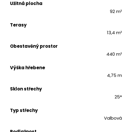
Užitná plocha
92 m²
Terasy
13,4 m²
Obestavěný prostor
440 m²
Výška hřebene
4,75 m
Sklon střechy
25°
Typ střechy
Valbová
Podlažnost