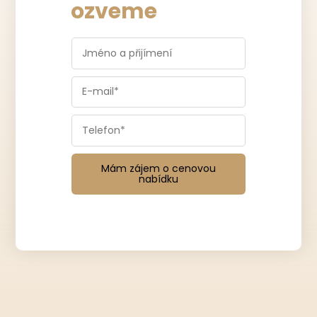
ozveme
Mám zájem o cenovou
nabídku