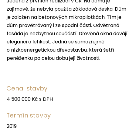
Jedena z prvních realizací v ČR. Na domu je
zajímavé, že nebyla použita základová deska. Dům
je založen na betonových mikropilotkách. Tím je
dům provětrávaný i ze spodní části. Odvětraná
fasáda je nezbytnou součástí. Dřevěná okna dovájí
eleganci a lehkost. Jedná se samozřejmě
o nízkoenergetickou dřevostavbu, která šetří
peněženku po celou dobu její životnosti.
Cena stavby
4 500 000 Kč s DPH
Termín stavby
2019